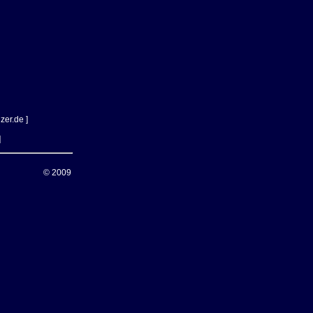
lzer.de
]
]
© 2009